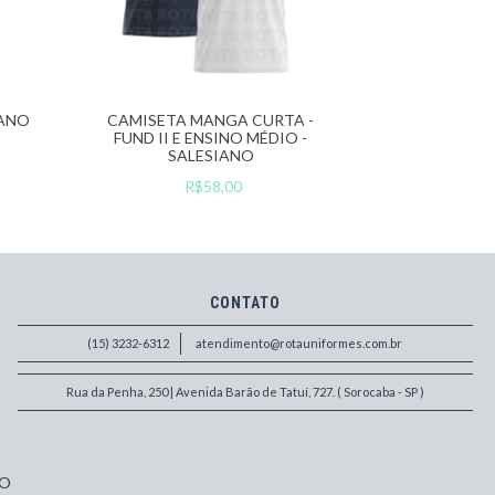
IANO
CAMISETA MANGA CURTA -
FUND II E ENSINO MÉDIO -
SALESIANO
R$58,00
CONTATO
(15) 3232-6312
atendimento@rotauniformes.com.br
Rua da Penha, 250 | Avenida Barão de Tatuí, 727. ( Sorocaba - SP )
O