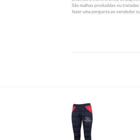
São malhas produzidas ou tratadas 
fazer uma pergunta ao vendedor o