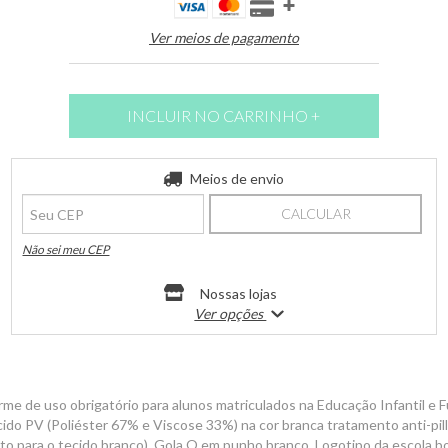
Ver meios de pagamento
Entregas para o CEP:
Meios de envio
ALTERAR CEP
CALCULAR
Não sei meu CEP
Nossas lojas
Ver opções
rme de uso obrigatório para alunos matriculados na Educação Infantil e 
do PV (Poliéster 67% e Viscose 33%) na cor branca tratamento anti-pill
ento para o tecido branco). Gola O em punho branco. Logotipo da escola