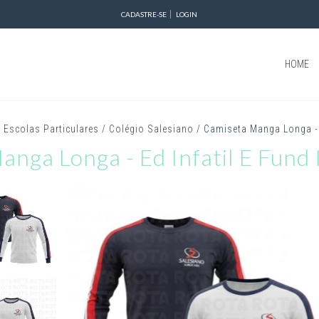
CADASTRE-SE
LOGIN
HOME
/
Escolas Particulares
/
Colégio Salesiano
/
Camiseta Manga Longa - E
nga Longa - Ed Infatil E Fund I