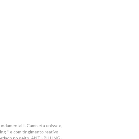
Fundamental I. Camiseta unissex,
ing * e com tingimento reativo
 bordado no peito ANTI-PILLING -