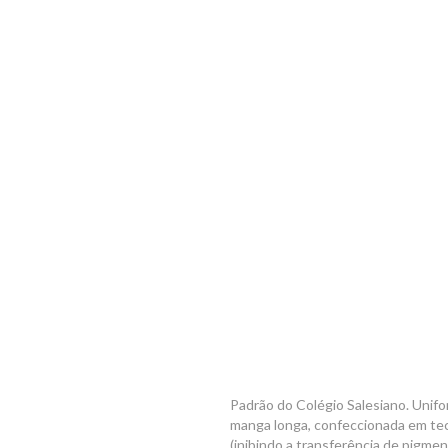
Padrão do Colégio Salesiano. Unifo
manga longa, confeccionada em teci
(inibindo a transferência de pigm