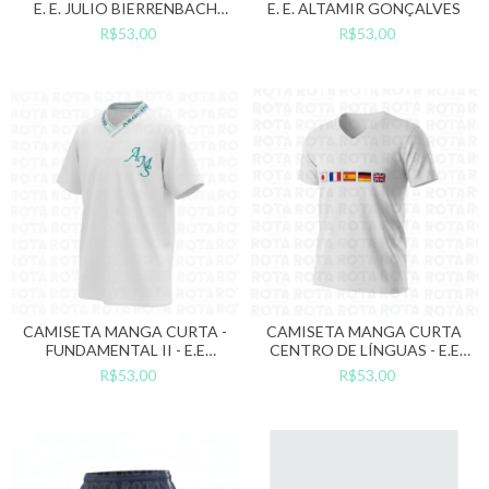
E. E. JULIO BIERRENBACH
E. E. ALTAMIR GONÇALVES
LIMA
R$53,00
R$53,00
CAMISETA MANGA CURTA -
CAMISETA MANGA CURTA
FUNDAMENTAL II - E.E
CENTRO DE LÍNGUAS - E.E
ARQUIMÍNIO MARQUES DA
ANTONIO PADILHA
R$53,00
R$53,00
SILVA