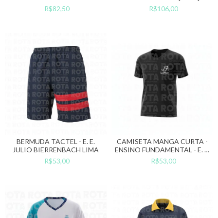
ALBUQUERQUE (ESTADÃO)
(ESTADÃO)
R$82,50
R$106,00
BERMUDA TACTEL - E. E.
CAMISETA MANGA CURTA -
JULIO BIERRENBACH LIMA
ENSINO FUNDAMENTAL - E. E.
JOSÉ ODIN DE ARRUDA
R$53,00
R$53,00