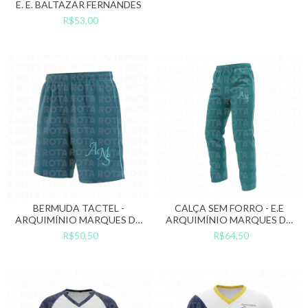
E. E. BALTAZAR FERNANDES
R$53,00
BERMUDA TACTEL -
CALÇA SEM FORRO - E.E
ARQUIMÍNIO MARQUES DA
ARQUIMÍNIO MARQUES DA
SILVA
SILVA
R$50,50
R$64,50