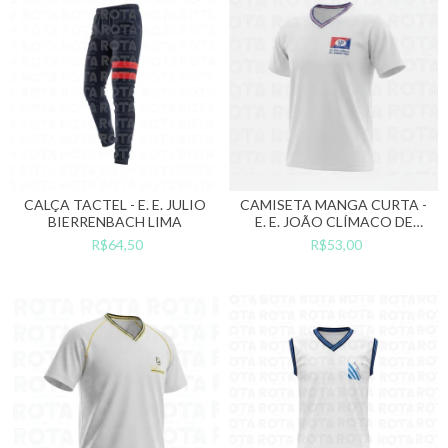
CALÇA TACTEL - E. E. JULIO
CAMISETA MANGA CURTA -
BIERRENBACH LIMA
E. E. JOÃO CLÍMACO DE
CAMARGO PIRES
R$64,50
R$53,00