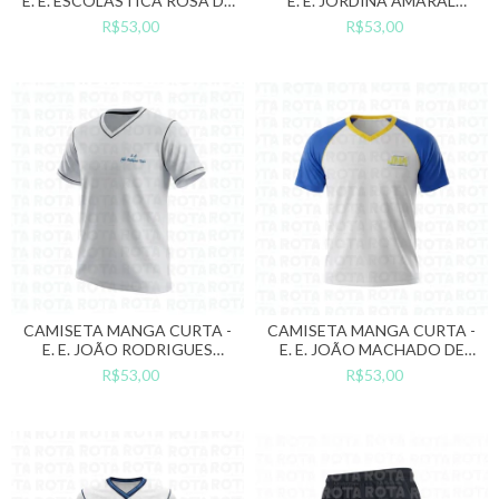
E. E. ESCOLÁSTICA ROSA DE
E. E. JORDINA AMARAL
ALMEIDA
ARRUDA
R$53,00
R$53,00
CAMISETA MANGA CURTA -
CAMISETA MANGA CURTA -
E. E. JOÃO RODRIGUES
E. E. JOÃO MACHADO DE
BUENO
ARAÚJO
R$53,00
R$53,00